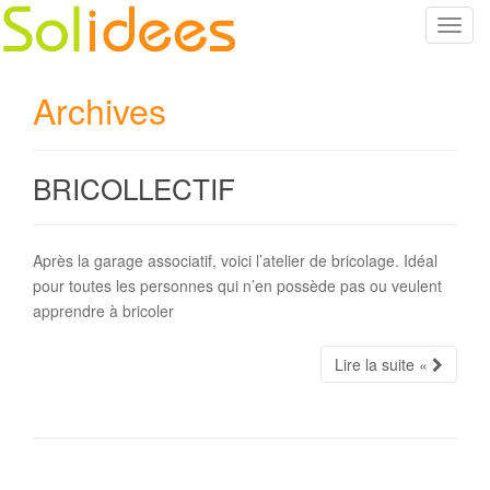
T
o
g
Archives
g
l
e
BRICOLLECTIF
n
a
v
i
Après la garage associatif, voici l’atelier de bricolage. Idéal
g
pour toutes les personnes qui n’en possède pas ou veulent
a
apprendre à bricoler
t
i
Lire la suite «
o
n