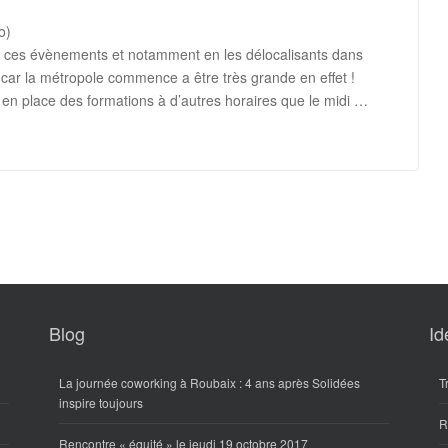
o)
r ces évènements et notamment en les délocalisants dans
s car la métropole commence a être très grande en effet !
en place des formations à d’autres horaires que le midi …
Blog
Id
La journée coworking à Roubaix : 4 ans après Solidées
T
inspire toujours
R
Rencontre « équité » le jeudi 19 octobre 2017