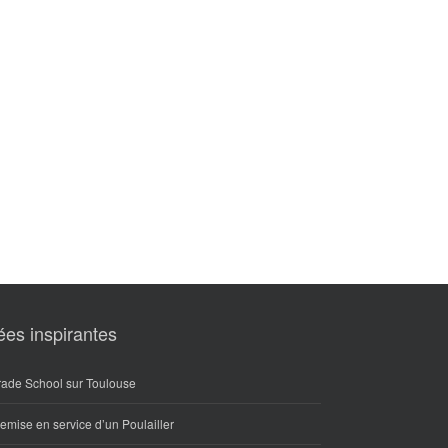
ées inspirantes
rade School sur Toulouse
emise en service d’un Poulailler