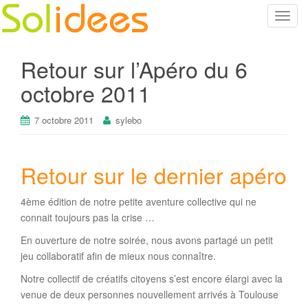
T
o
g
Retour sur l’Apéro du 6
g
l
octobre 2011
e
n
7 octobre 2011
sylebo
a
v
i
Retour sur le dernier apéro
g
a
4ème édition de notre petite aventure collective qui ne
t
connait toujours pas la crise …
i
o
En ouverture de notre soirée, nous avons partagé un petit
n
jeu collaboratif afin de mieux nous connaître.
Notre collectif de créatifs citoyens s’est encore élargi avec la
venue de deux personnes nouvellement arrivés à Toulouse