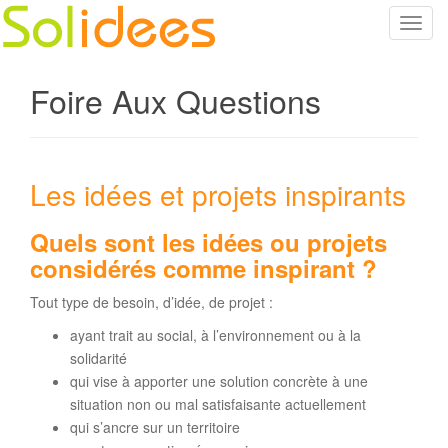
T
o
g
Foire Aux Questions
g
l
e
n
Les idées et projets inspirants
a
v
i
Quels sont les idées ou projets
g
considérés comme inspirant ?
a
Tout type de besoin, d’idée, de projet :
t
i
ayant trait au social, à l’environnement ou à la
o
solidarité
n
qui vise à apporter une solution concrète à une
situation non ou mal satisfaisante actuellement
qui s’ancre sur un territoire