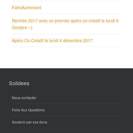
FaireAutrement
Rentrée 2017 avec un premier apéro co-créatif le lundi 9
Octobre :-)
Apéro Co-Créatif le lundi 4 décembre 2017
Solidees
Nous contacter
Foire Aux Questions
Soutenir par vos dons