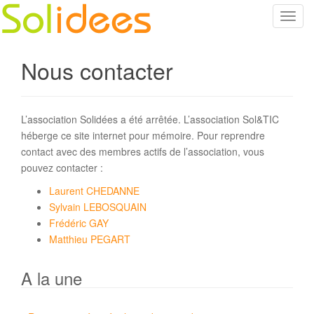
T
o
g
Nous contacter
g
l
e
n
L’association Solidées a été arrêtée. L’association Sol&TIC
a
héberge ce site internet pour mémoire. Pour reprendre
v
contact avec des membres actifs de l’association, vous
i
pouvez contacter :
g
Laurent CHEDANNE
a
Sylvain LEBOSQUAIN
t
Frédéric GAY
i
Matthieu PEGART
o
n
A la une