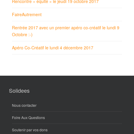
Rencontre « équité » le jeudi 19 octobre 2017
FaireAutrement
Rentrée 2017 avec un premier apéro co-créatif le lundi 9
Octobre :-)
Apéro Co-Créatif le lundi 4 décembre 2017
Solidees
Nous contacter
Foire Aux Questions
Soutenir par vos dons