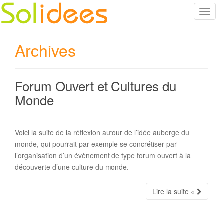
T
o
g
Archives
g
l
e
Forum Ouvert et Cultures du
n
a
Monde
v
i
g
Voici la suite de la réflexion autour de l’idée auberge du
a
monde, qui pourrait par exemple se concrétiser par
t
l’organisation d’un évènement de type forum ouvert à la
i
découverte d’une culture du monde.
o
n
Lire la suite «