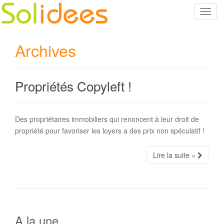
T
o
g
Archives
g
l
e
Propriétés Copyleft !
n
a
v
i
Des propriétaires immobiliers qui renoncent à leur droit de
g
propriété pour favoriser les loyers a des prix non spéculatif !
a
t
Lire la suite «
i
o
n
A la une