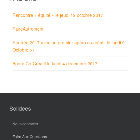
Rencontre « équité » le jeudi 19 octobre 2017
FaireAutrement
Rentrée 2017 avec un premier apéro co-créatif le lundi 9
Octobre :-)
Apéro Co-Créatif le lundi 4 décembre 2017
Solidees
Nous contacter
Foire Aux Questions