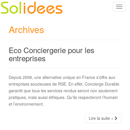
T
o
g
Archives
g
l
e
Eco Conciergerie pour les
n
a
entreprises
v
i
g
Depuis 2008, une alternative unique en France s’offre aux
a
entreprises soucieuses de RSE. En effet, Concierge Durable
t
garantit que tous les services rendus seront non seulement
i
pratiques, mais aussi éthiques. Qu’ils respecteront l’humain
o
et l’environnement.
n
Lire la suite «