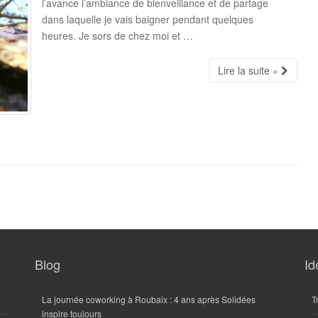
l’avance l’ambiance de bienveillance et de partage
dans laquelle je vais baigner pendant quelques
heures. Je sors de chez moi et …
Lire la suite «
Blog
Id
La journée coworking à Roubaix : 4 ans après Solidées
T
inspire toujours