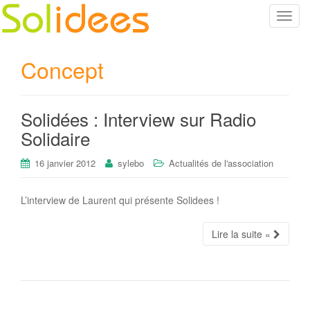
T
o
g
Concept
g
l
e
Solidées : Interview sur Radio
n
a
Solidaire
v
i
16 janvier 2012
sylebo
Actualités de l'association
g
a
L’interview de Laurent qui présente Solidees !
t
i
Lire la suite «
o
n