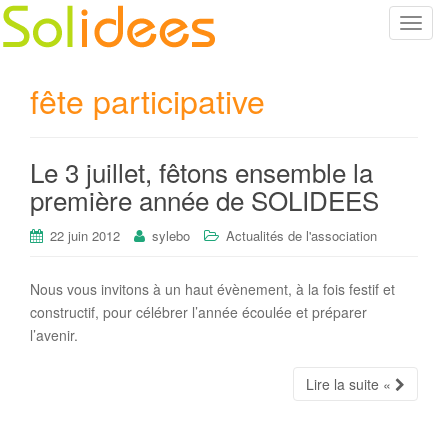
T
o
g
fête participative
g
l
e
Le 3 juillet, fêtons ensemble la
n
a
première année de SOLIDEES
v
i
22 juin 2012
sylebo
Actualités de l'association
g
a
Nous vous invitons à un haut évènement, à la fois festif et
t
constructif, pour célébrer l’année écoulée et préparer
i
l’avenir.
o
n
Lire la suite «