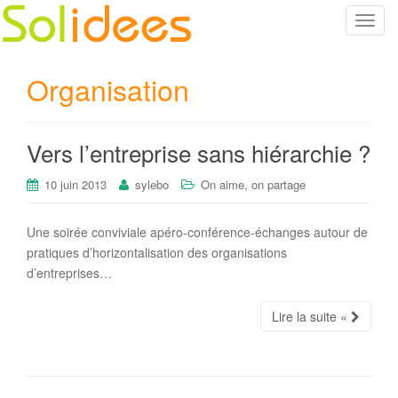
T
o
g
Organisation
g
l
e
Vers l’entreprise sans hiérarchie ?
n
a
10 juin 2013
sylebo
On aime, on partage
v
i
g
Une soirée conviviale apéro-conférence-échanges autour de
a
pratiques d’horizontalisation des organisations
t
d’entreprises…
i
o
Lire la suite «
n