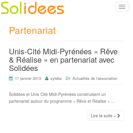
T
o
g
Partenariat
g
l
e
Unis-Cité Midi-Pyrénées « Rêve
n
a
& Réalise » en partenariat avec
v
Solidées
i
g
17 janvier 2013
sylebo
Actualités de l'association
a
t
Solidées et Unis Cité Midi-Pyrénées construisent un
i
partenariat autour du programme « Rêve et Réalise » …
o
n
Lire la suite «