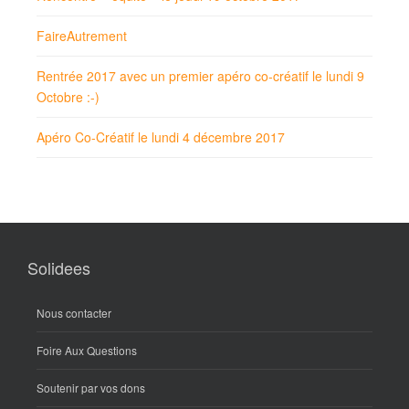
FaireAutrement
Rentrée 2017 avec un premier apéro co-créatif le lundi 9
Octobre :-)
Apéro Co-Créatif le lundi 4 décembre 2017
Solidees
Nous contacter
Foire Aux Questions
Soutenir par vos dons