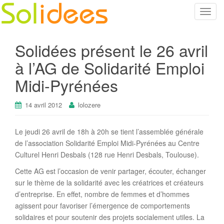
T
o
g
Solidées présent le 26 avril
g
l
à l’AG de Solidarité Emploi
e
Midi-Pyrénées
n
a
14 avril 2012
lolozere
v
i
g
Le jeudi 26 avril de 18h à 20h se tient l’assemblée générale
a
de l’association Solidarité Emploi Midi-Pyrénées au Centre
t
Culturel Henri Desbals (128 rue Henri Desbals, Toulouse).
i
Cette AG est l’occasion de venir partager, écouter, échanger
o
sur le thème de la solidarité avec les créatrices et créateurs
n
d’entreprise. En effet, nombre de femmes et d’hommes
agissent pour favoriser l’émergence de comportements
solidaires et pour soutenir des projets socialement utiles. La