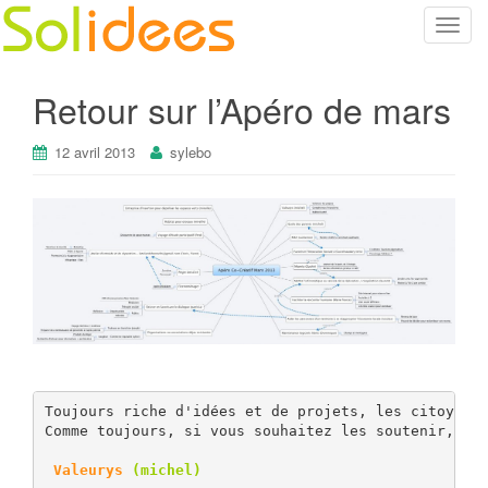
T
o
g
Retour sur l’Apéro de mars
g
l
12 avril 2013
sylebo
e
n
a
v
i
g
a
t
i
o
n
Toujours riche d'idées et de projets, les citoyens 
Comme toujours, si vous souhaitez les soutenir, n'h
Valeurys
 (michel)