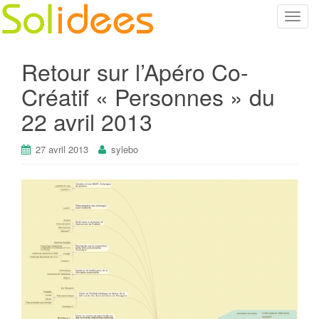
T
o
g
Retour sur l’Apéro Co-
g
l
Créatif « Personnes » du
e
22 avril 2013
n
a
27 avril 2013
sylebo
v
i
g
a
t
i
o
n