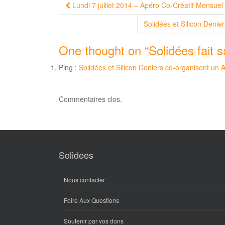
Navigation
Lundi 7 juillet 2014 – Apéro Co-Créatif Mensuel
Article
Solidées et Silicon Deni
One thought on “
Solidées fait s
Ping :
Solidées et Silicon Deniers co-organisent un 
Commentaires clos.
Solidees
Nous contacter
Foire Aux Questions
Soutenir par vos dons