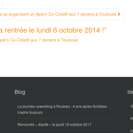
ers co-organisent un Apéro Co-Créatif aux 7 deniers à Toulouse
a rentrée le lundi 6 octobre 2014 !
”
Apéro Co-Créatif aux 7 deniers à Toulouse
Blog
Id
La journée coworking à Roubaix : 4 ans après Solidées
T
inspire toujours
R
Rencontre « équité » le jeudi 19 octobre 2017
U