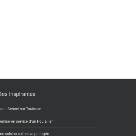
ées inspirantes
rade School sur Toulouse
emise en service d’un Poulailler
ne cuisine collective partagée