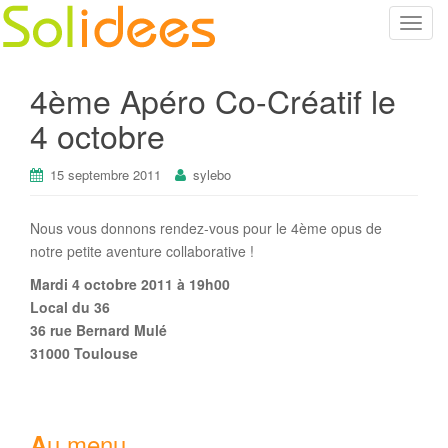
T
o
g
4ème Apéro Co-Créatif le
g
l
4 octobre
e
n
15 septembre 2011
sylebo
a
v
Nous vous donnons rendez-vous pour le 4ème opus de
i
notre petite aventure collaborative !
g
a
Mardi 4 octobre 2011 à 19h00
t
Local du 36
i
36 rue Bernard Mulé
o
31000 Toulouse
n
u menu
A