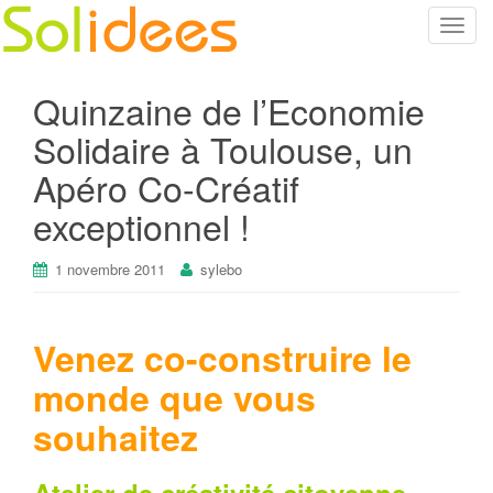
T
o
g
Quinzaine de l’Economie
g
l
Solidaire à Toulouse, un
e
Apéro Co-Créatif
n
a
exceptionnel !
v
i
1 novembre 2011
sylebo
g
a
t
Venez co-construire le
i
monde que vous
o
n
souhaitez