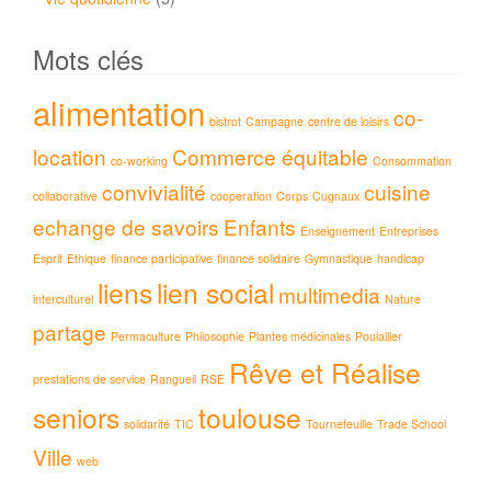
Mots clés
alimentation
co-
bistrot
Campagne
centre de loisirs
location
Commerce équitable
co-working
Consommation
convivialité
cuisine
collaborative
cooperation
Corps
Cugnaux
echange de savoirs
Enfants
Enseignement
Entreprises
Esprit
Ethique
finance participative
finance solidaire
Gymnastique
handicap
liens
lien social
multimedia
interculturel
Nature
partage
Permaculture
Philosophie
Plantes médicinales
Poulailler
Rêve et Réalise
prestations de service
Rangueil
RSE
seniors
toulouse
solidarité
TIC
Tournefeuille
Trade School
Ville
web