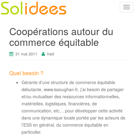
T
o
g
Coopérations autour du
g
l
commerce équitable
e
n
31 mai 2011
fred
a
v
Quel besoin ?
i
g
Gérante d’une structure de commerce équitable
a
débutante, www.issoughan.fr
,
j’ai besoin de partager
t
et/ou mutualiser des ressources informationnelles,
i
matérielles, logistiques, financières, de
o
communication, etc… pour développer cette activité
n
dans une dynamique locale portée par les acteurs de
l’ESS en général, du commerce équitable en
particulier.