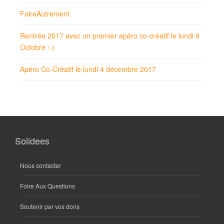
FaireAutrement
Rentrée 2017 avec un premier apéro co-créatif le lundi 9
Octobre :-)
Apéro Co-Créatif le lundi 4 décembre 2017
Solidees
Nous contacter
Foire Aux Questions
Soutenir par vos dons