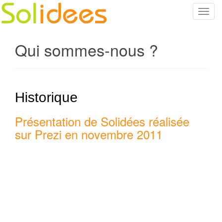
T
o
g
Qui sommes-nous ?
g
l
e
n
a
Historique
v
i
Présentation de Solidées réalisée
g
sur Prezi en novembre 2011
a
t
i
o
n