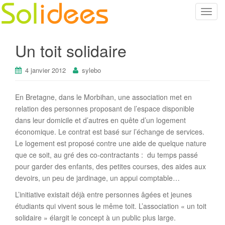
T
o
g
Un toit solidaire
g
l
4 janvier 2012
sylebo
e
n
a
En Bretagne, dans le Morbihan, une association met en
v
relation des personnes proposant de l’espace disponible
i
dans leur domicile et d’autres en quête d’un logement
g
économique. Le contrat est basé sur l’échange de services.
a
Le logement est proposé contre une aide de quelque nature
t
que ce soit, au gré des co-contractants : du temps passé
i
pour garder des enfants, des petites courses, des aides aux
o
devoirs, un peu de jardinage, un appui comptable…
n
L’initiative existait déjà entre personnes âgées et jeunes
étudiants qui vivent sous le même toit. L’association « un toit
solidaire » élargit le concept à un public plus large.