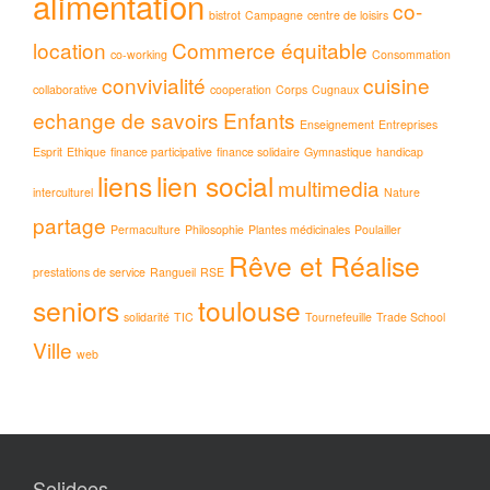
alimentation
co-
bistrot
Campagne
centre de loisirs
location
Commerce équitable
co-working
Consommation
convivialité
cuisine
collaborative
cooperation
Corps
Cugnaux
echange de savoirs
Enfants
Enseignement
Entreprises
Esprit
Ethique
finance participative
finance solidaire
Gymnastique
handicap
liens
lien social
multimedia
interculturel
Nature
partage
Permaculture
Philosophie
Plantes médicinales
Poulailler
Rêve et Réalise
prestations de service
Rangueil
RSE
seniors
toulouse
solidarité
TIC
Tournefeuille
Trade School
Ville
web
Solidees