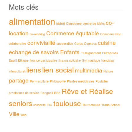
Mots clés
alimentation
co-
bistrot
Campagne
centre de loisirs
location
Commerce équitable
co-working
Consommation
convivialité
cuisine
collaborative
cooperation
Corps
Cugnaux
echange de savoirs
Enfants
Enseignement
Entreprises
Esprit
Ethique
finance participative
finance solidaire
Gymnastique
handicap
liens
lien social
multimedia
interculturel
Nature
partage
Permaculture
Philosophie
Plantes médicinales
Poulailler
Rêve et Réalise
prestations de service
Rangueil
RSE
seniors
toulouse
solidarité
TIC
Tournefeuille
Trade School
Ville
web