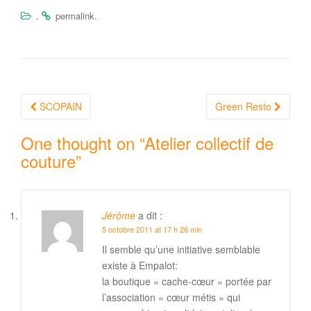
.
.
permalink
Navigation
SCOPAIN
Green Resto
Article
One thought on “
Atelier collectif de
couture
”
Jérôme
a dit :
5 octobre 2011 at 17 h 26 min
Il semble qu’une initiative semblable
existe à Empalot:
la boutique « cache-cœur » portée par
l’association « cœur métis » qui