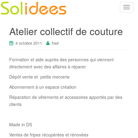
T
o
g
Atelier collectif de couture
g
l
4 octobre 2011
fred
e
n
a
Formation et aide auprès des personnes qui viennent
v
directement avec des affaires à réparer
i
Dépôt vente et petite mercerie
g
a
Abonnement à un espace création
t
Réparation de vêtements et accessoires apportés par des
i
clients
o
n
Made in DS
Ventes de fripes récupérées et rénovées