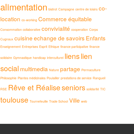
alimentation
co-
bistrot
Campagne
centre de loisirs
location
Commerce équitable
co-working
convivialité
Consommation collaborative
cooperation
Corps
cuisine
echange de savoirs
Enfants
Cugnaux
Enseignement
Entreprises
Esprit
Ethique
finance participative
finance
liens
lien
solidaire
Gymnastique
handicap
interculturel
social
multimedia
partage
Nature
Permaculture
Philosophie
Plantes médicinales
Poulailler
prestations de service
Rangueil
Rêve et Réalise
seniors
RSE
solidarité
TIC
toulouse
Ville
Tournefeuille
Trade School
web