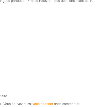
tingués partout en France recevront des dotations allant de 10
aire.
il. Vous pouvez aussi
vous abonner
sans commenter.