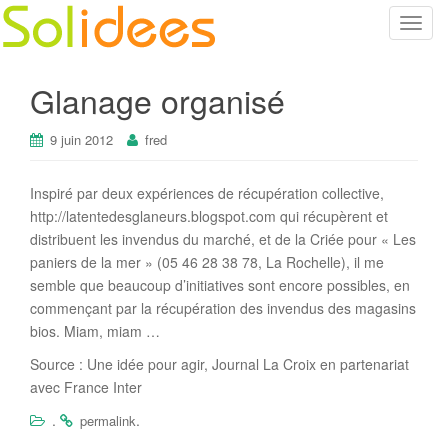
T
o
g
Glanage organisé
g
l
9 juin 2012
fred
e
n
a
Inspiré par deux expériences de récupération collective,
v
http://latentedesglaneurs.blogspot.com qui récupèrent et
i
distribuent les invendus du marché, et de la Criée pour « Les
g
paniers de la mer » (05 46 28 38 78, La Rochelle), il me
a
semble que beaucoup d’initiatives sont encore possibles, en
t
commençant par la récupération des invendus des magasins
i
bios. Miam, miam …
o
Source : Une idée pour agir, Journal La Croix en partenariat
n
avec France Inter
.
.
permalink