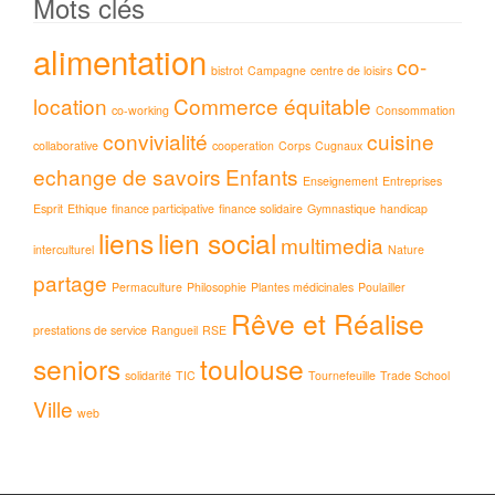
Mots clés
alimentation
co-
bistrot
Campagne
centre de loisirs
location
Commerce équitable
co-working
Consommation
convivialité
cuisine
collaborative
cooperation
Corps
Cugnaux
echange de savoirs
Enfants
Enseignement
Entreprises
Esprit
Ethique
finance participative
finance solidaire
Gymnastique
handicap
liens
lien social
multimedia
interculturel
Nature
partage
Permaculture
Philosophie
Plantes médicinales
Poulailler
Rêve et Réalise
prestations de service
Rangueil
RSE
seniors
toulouse
solidarité
TIC
Tournefeuille
Trade School
Ville
web