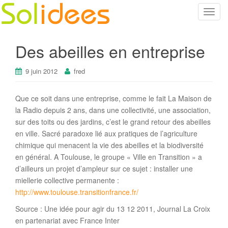
T
o
g
Des abeilles en entreprise
g
l
9 juin 2012
fred
e
n
a
Que ce soit dans une entreprise, comme le fait La Maison de
v
la Radio depuis 2 ans, dans une collectivité, une association,
i
sur des toits ou des jardins, c’est le grand retour des abeilles
g
en ville. Sacré paradoxe lié aux pratiques de l’agriculture
a
chimique qui menacent la vie des abeilles et la biodiversité
t
en général. A Toulouse, le groupe « Ville en Transition » a
i
d’ailleurs un projet d’ampleur sur ce sujet : installer une
o
miellerie collective permanente :
n
http://www.toulouse.transitionfrance.fr/
Source : Une idée pour agir du 13 12 2011, Journal La Croix
en partenariat avec France Inter