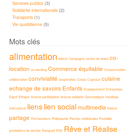
Services publics
(3)
Solidarité internationale
(2)
Transports
(1)
Vie quotidienne
(5)
Mots clés
alimentation
co-
bistrot
Campagne
centre de loisirs
location
Commerce équitable
co-working
Consommation
convivialité
cuisine
collaborative
cooperation
Corps
Cugnaux
echange de savoirs
Enfants
Enseignement
Entreprises
Esprit
Ethique
finance participative
finance solidaire
Gymnastique
handicap
liens
lien social
multimedia
interculturel
Nature
partage
Permaculture
Philosophie
Plantes médicinales
Poulailler
Rêve et Réalise
prestations de service
Rangueil
RSE