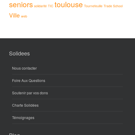
seniors
toulouse
solidarité
TIC
Tournefeuille
Trade School
Ville
web
Solidees
Nous contacter
Foire Aux Questions
Soutenir par vos dons
Charte Solidées
Témoignages